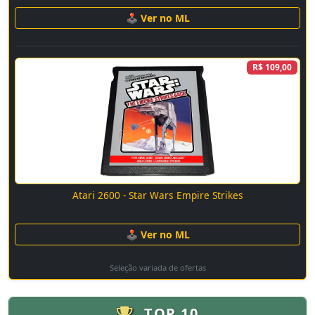
🕹 Ver no ML
R$ 109,00
Atari 2600 - Star Wars Empire Strikes
🕹 Ver no ML
Seleção variada de ofertas
TOP 10