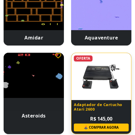
Amidar
Aquaventure
OFERTA
Adaptador de Cartucho
Atari 2600
Asteroids
R$ 145,00
🕹 COMPRAR AGORA