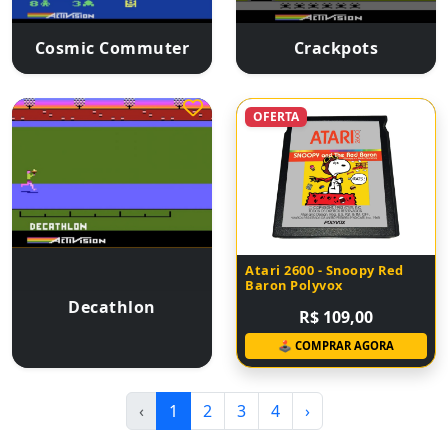
Cosmic Commuter
Crackpots
OFERTA
Atari 2600 - Snoopy Red
Baron Polyvox
Decathlon
R$ 109,00
🕹 COMPRAR AGORA
‹
1
2
3
4
›