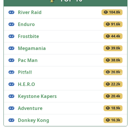
River Raid
104.8k
Enduro
91.6k
Frostbite
44.4k
Megamania
39.0k
Pac Man
38.0k
Pitfall
26.8k
H.E.R.O
22.2k
Keystone Kapers
20.4k
Adventure
18.9k
Donkey Kong
16.3k