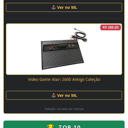
🕹 Ver no ML
R$ 380,00
Video Game Atari 2600 Antigo Coleção
🕹 Ver no ML
Seleção variada de ofertas
TOP 10