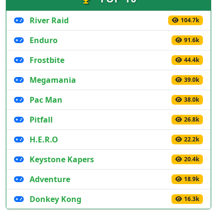
River Raid
104.7k
Enduro
91.6k
Frostbite
44.4k
Megamania
39.0k
Pac Man
38.0k
Pitfall
26.8k
H.E.R.O
22.2k
Keystone Kapers
20.4k
Adventure
18.9k
Donkey Kong
16.3k