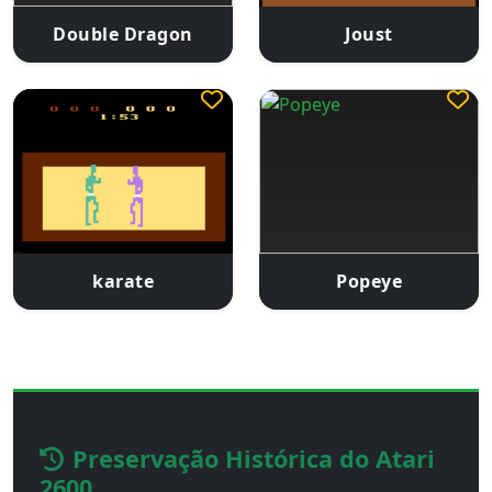
Double Dragon
Joust
karate
Popeye
Preservação Histórica do Atari
2600