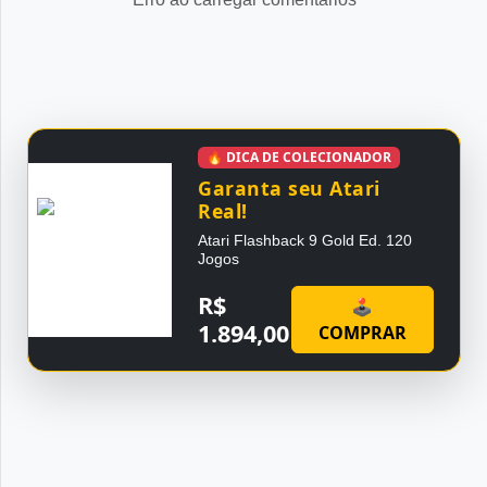
🔥 DICA DE COLECIONADOR
Garanta seu Atari
Real!
Atari Flashback 9 Gold Ed. 120
Jogos
R$
🕹
1.894,00
COMPRAR