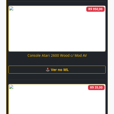
R$ 950,00
Console Atari 2600 Wood c/ Mod AV
🕹 Ver no ML
R$ 35,00