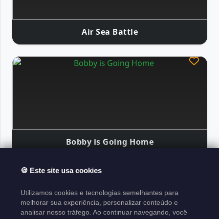
Air Sea Battle
Bobby is Going Home
🍪 Este site usa cookies
Atari Classics
Utilizamos cookies e tecnologias semelhantes para
Sobre o Projeto
Aviso Legal
Política de
melhorar sua experiência, personalizar conteúdo e
analisar nosso tráfego. Ao continuar navegando, você
Direitos Autorais
Termos de Uso
Sitemap XML