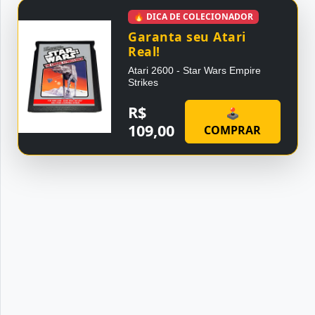
🔥 DICA DE COLECIONADOR
Garanta seu Atari
Real!
Atari 2600 - Star Wars Empire
Strikes
R$
🕹
109,00
COMPRAR