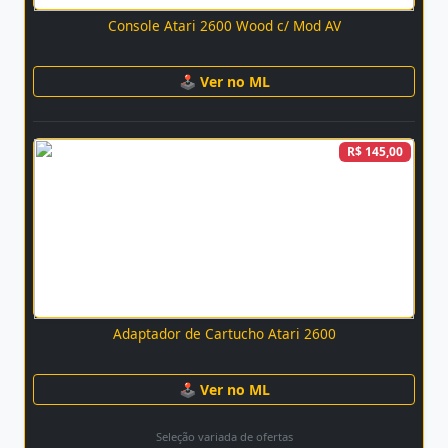
Console Atari 2600 Wood c/ Mod AV
🕹 Ver no ML
R$ 145,00
Adaptador de Cartucho Atari 2600
🕹 Ver no ML
Seleção variada de ofertas