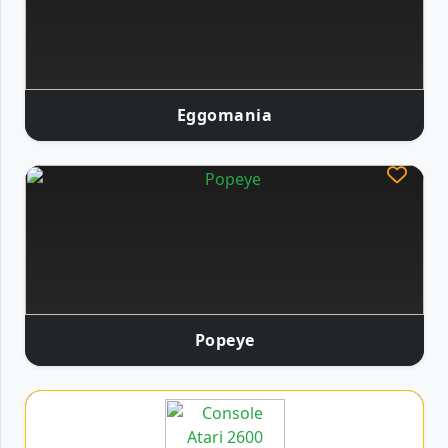
Eggomania
Popeye